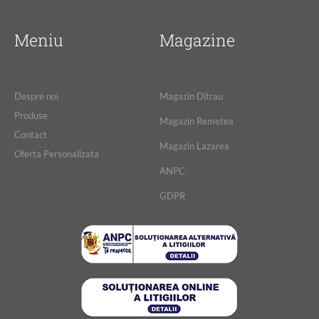
Meniu
Magazine
Despre noi
Magazin Ditrau
Produse
Magazin Remetea
Contact
Magazin Lazarea
Oferta Personalizata
ANPC
GDPR