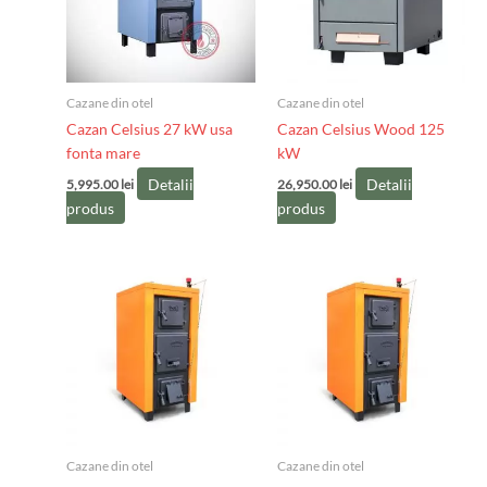
Cazane din otel
Cazane din otel
Cazan Celsius 27 kW usa
Cazan Celsius Wood 125
fonta mare
kW
Detalii
Detalii
5,995.00
lei
26,950.00
lei
produs
produs
Cazane din otel
Cazane din otel