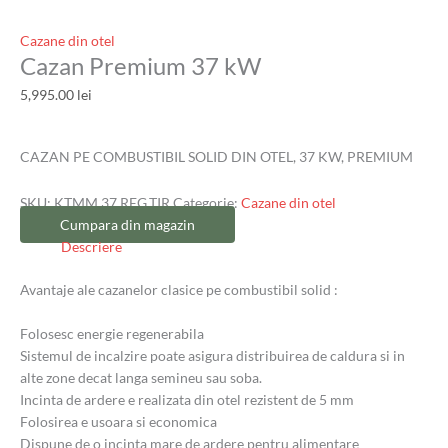
Cazane din otel
Cazan Premium 37 kW
5,995.00
lei
CAZAN PE COMBUSTIBIL SOLID DIN OTEL, 37 KW, PREMIUM
SKU:
KTMM.37.REG.TIR
Categorie:
Cazane din otel
Cumpara din magazin
Descriere
Avantaje ale cazanelor clasice pe combustibil solid :
Folosesc energie regenerabila
Sistemul de incalzire poate asigura distribuirea de caldura si in
alte zone decat langa semineu sau soba.
Incinta de ardere e realizata din otel rezistent de 5 mm
Folosirea e usoara si economica
Dispune de o incinta mare de ardere pentru alimentare