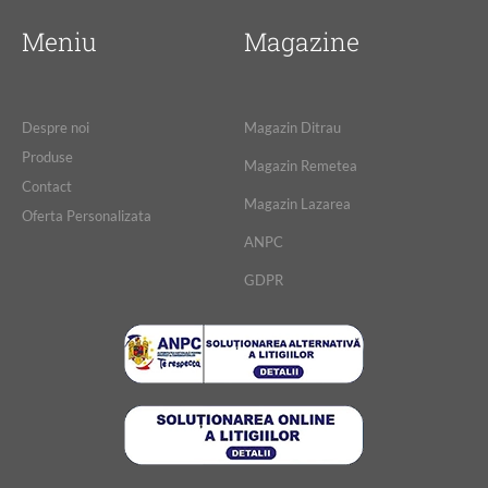
Meniu
Magazine
Despre noi
Magazin Ditrau
Produse
Magazin Remetea
Contact
Magazin Lazarea
Oferta Personalizata
ANPC
GDPR