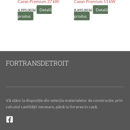
Cazan Premium 27 kW
Cazan Premium 51 kW
Detalii
Detalii
4,995.00
lei
8,495.00
lei
produs
produs
FORTRANSDETROIT
Vă stăm la dispoziție din selecția materialelor de construcție, prin
calculul cantității necesare, până la livrarea în casă.