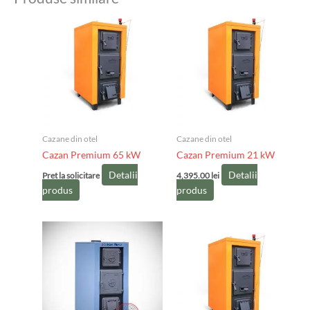
Cazane din otel
Cazane din otel
Cazan Premium 65 kW
Cazan Premium 21 kW
Detalii
Detalii
Pret la solicitare
4,395.00
lei
produs
produs