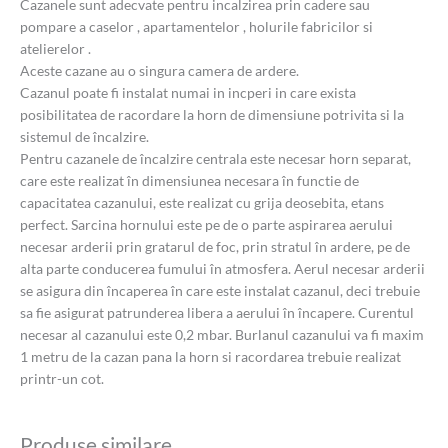
Cazanele sunt adecvate pentru incalzirea prin cadere sau
pompare a caselor , apartamentelor , holurile fabricilor si
atelierelor .
Aceste cazane au o singura camera de ardere.
Cazanul poate fi instalat numai in incperi in care exista
posibilitatea de racordare la horn de dimensiune potrivita si la
sistemul de încalzire.
Pentru cazanele de încalzire centrala este necesar horn separat,
care este realizat în dimensiunea necesara în functie de
capacitatea cazanului, este realizat cu grija deosebita, etans
perfect. Sarcina hornului este pe de o parte aspirarea aerului
necesar arderii prin gratarul de foc, prin stratul în ardere, pe de
alta parte conducerea fumului în atmosfera. Aerul necesar arderii
se asigura din încaperea în care este instalat cazanul, deci trebuie
sa fie asigurat patrunderea libera a aerului în încapere. Curentul
necesar al cazanului este 0,2 mbar. Burlanul cazanului va fi maxim
1 metru de la cazan pana la horn si racordarea trebuie realizat
printr-un cot.
Produse similare