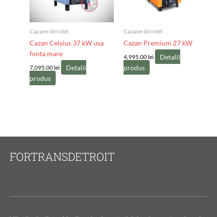
Cazane din otel
Cazane din otel
Cazan Celsius 37 kW usa
Cazan Premium 27 kW
fonta mare
Detalii
4,995.00
lei
Detalii
produs
7,095.00
lei
produs
FORTRANSDETROIT