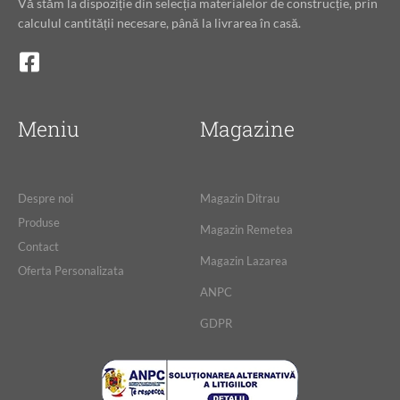
Vă stăm la dispoziție din selecția materialelor de construcție, prin
calculul cantității necesare, până la livrarea în casă.
Meniu
Magazine
Despre noi
Magazin Ditrau
Produse
Magazin Remetea
Contact
Magazin Lazarea
Oferta Personalizata
ANPC
GDPR