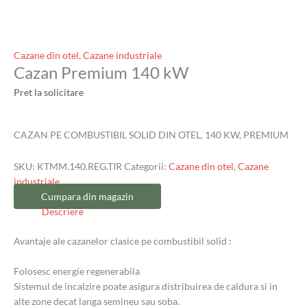
Cazane din otel
,
Cazane industriale
Cazan Premium 140 kW
Pret la solicitare
CAZAN PE COMBUSTIBIL SOLID DIN OTEL, 140 KW, PREMIUM
SKU:
KTMM.140.REG.TIR
Categorii:
Cazane din otel
,
Cazane
industriale
Cumpara din magazin
Descriere
Avantaje ale cazanelor clasice pe combustibil solid :
Folosesc energie regenerabila
Sistemul de incalzire poate asigura distribuirea de caldura si in
alte zone decat langa semineu sau soba.