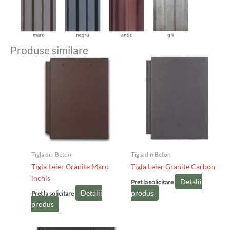
Produse similare
Tigla din Beton
Tigla din Beton
Tigla Leier Granite Maro
Tigla Leier Granite Carbon
inchis
Detalii
Pret la solicitare
Detalii
produs
Pret la solicitare
produs