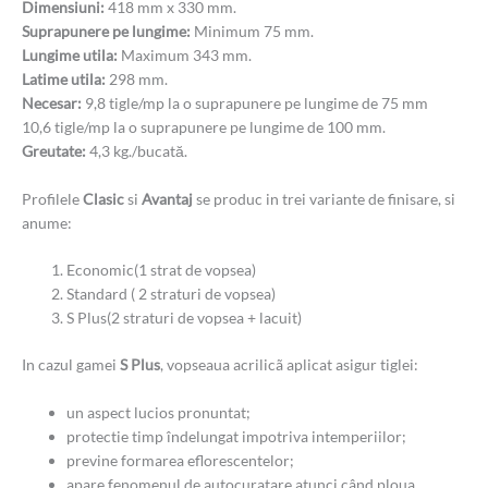
Dimensiuni:
418 mm x 330 mm.
Suprapunere pe lungime:
Minimum 75 mm.
Lungime utila:
Maximum 343 mm.
Latime utila:
298 mm.
Necesar:
9,8 tigle/mp la o suprapunere pe lungime de 75 mm
10,6 tigle/mp la o suprapunere pe lungime de 100 mm.
Greutate:
4,3 kg./bucată.
Profilele
Clasic
si
Avantaj
se produc in trei variante de finisare, si
anume:
Economic(1 strat de vopsea)
Standard ( 2 straturi de vopsea)
S Plus(2 straturi de vopsea + lacuit)
In cazul gamei
S Plus
, vopseaua acrilicã aplicat asigur tiglei:
un aspect lucios pronuntat;
protectie timp îndelungat impotriva intemperiilor;
previne formarea eflorescentelor;
apare fenomenul de autocuratare atunci când ploua,