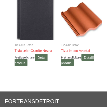
Tigla din Beton
Tigla din Beton
Tigla Leier Granite Negru
Tigla Imcop Avantaj
Detalii
Detalii
Pret la solicitare
Pret la solicitare
produs
produs
FORTRANSDETROIT