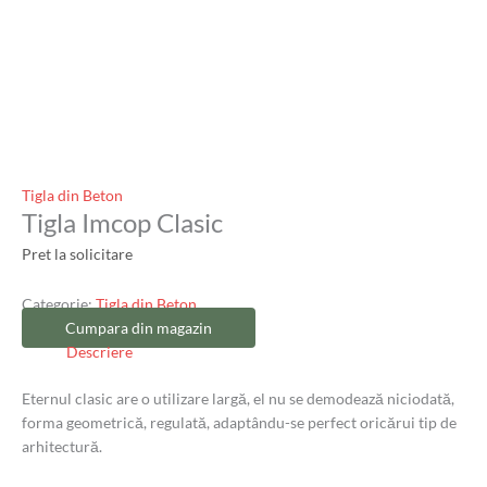
Tigla din Beton
Tigla Imcop Clasic
Pret la solicitare
Categorie:
Tigla din Beton
Cumpara din magazin
Descriere
Eternul clasic are o utilizare largă, el nu se demodează niciodată,
forma geometrică, regulată, adaptându-se perfect oricărui tip de
arhitectură.